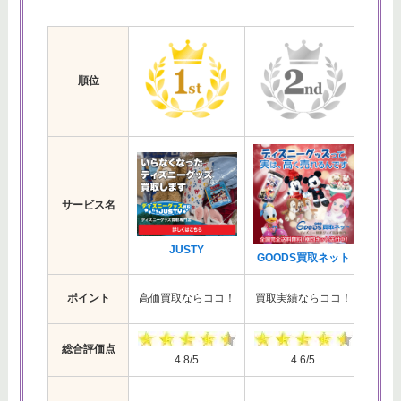
順位
サービス名
JUSTY
ジ
GOODS買取ネット
簡単
ポイント
高価買取ならココ！
買取実績ならココ！
総合評価点
4.8/5
4.6/5