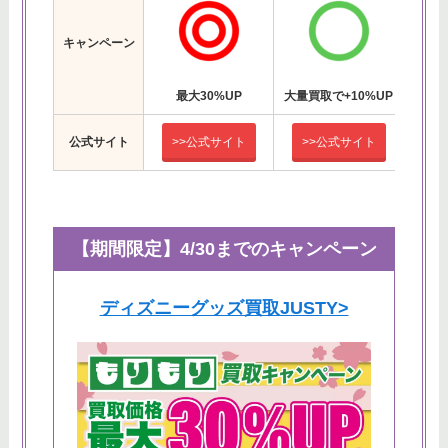
キャンペーン
最大30%UP
大量買取で+10%UP
キャ
公式サイト
>>公式サイト
>>公式サイト
>
【期間限定】4/30までのキャンペーン
ディズニーグッズ買取JUSTY>