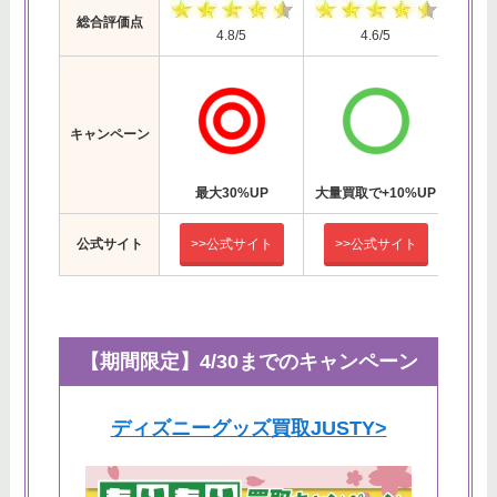
総合評価点
4.8/5
4.6/5
キャンペーン
最大30%UP
大量買取で+10%UP
キャ
公式サイト
>>公式サイト
>>公式サイト
>
【期間限定】4/30までのキャンペーン
ディズニーグッズ買取JUSTY>