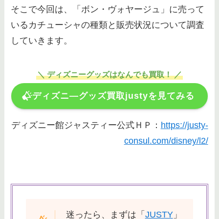
そこで今回は、「ボン・ヴォヤージュ」に売って
ディズニー英語システム(DWE)の
いるカチューシャの種類と販売状況について調査
買取業者おすすめランキング9
していきます。
選！査定ポイントをチェックして
高く売ろう
＼ ディズニーグッズはなんでも買取！ ／
ディズニートミカは高額で買取し
ディズニ―グッズ買取justyを見てみる
てくれる？高く売るコツや買取価
格・ディズニー限定など調査！
ディズニー館ジャスティー公式ＨＰ：
https://justy-
consul.com/disney/l2/
ディズニーシーのチケットは当日
でも買える？空き状況の調べ方や
販売場所を解説
ディズニーに近くのホテルで安
迷ったら、まずは「
JUSTY
」