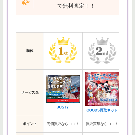
い・かわいいを調査！おしゃれな
で無料査定！！
周辺ホテルを紹介
ディズニーランドでは療育手帳で
割引になる？療育手帳提示での料
金をチェック！
順位
サービス名
JUSTY
ジ
GOODS買取ネット
簡単
ポイント
高価買取ならココ！
買取実績ならココ！