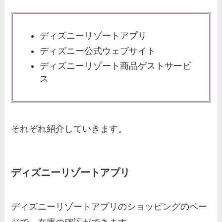
ディズニーリゾートアプリ
トイストーリーホテルのキャンセ
ル料はいつから？発生日や返金内
ディズニー公式ウェブサイト
容も調査！
ディズニーリゾート商品ゲストサービ
ス
ディズニーペアルックはどこで買
う？カップル・夫婦・大人向けシ
ョップはこちら！
それぞれ紹介していきます。
シェフミッキーの予約は宿泊者以
ディズニーリゾートアプリ
外でもできる？予約の仕方は電話
ではなくアプリが正解？
ディズニーリゾートアプリのショッピングのペー