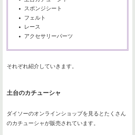
数は何回まで？変更手順や差額の
スポンジシート
返金方法を解説
フェルト
レース
アクセサリーパーツ
ホテルミラコスタの予約の裏ワザ
をご紹介！確実に予約できるのは
いつから可能なのかを調査！
それぞれ紹介していきます。
ディズニーのカチューシャはどこ
で買う？おすすめ売り場や事前購
入方法を紹介
土台のカチューシャ
ディズニー親子コーデはどこで買
ダイソーのオンラインショップを見るとたくさん
う？ユニクロ・しまむらなどおす
のカチューシャが販売されています。
すめ販売店を紹介