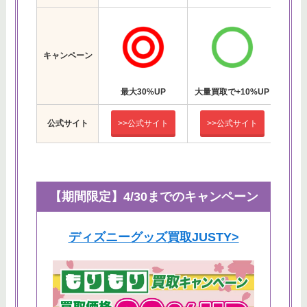
キャンペーン
最大30%UP
大量買取で+10%UP
キャ
公式サイト
>>公式サイト
>>公式サイト
>
【期間限定】4/30までのキャンペーン
ディズニーグッズ買取JUSTY>