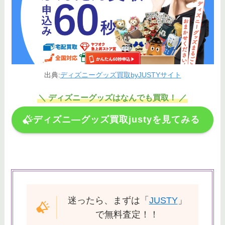
いても解説
ディズニーチケットをスマホで同
行者に送る方法は？子供やアプリ
なしの共有方法も！
出典:
ディズニーグッズ買取byJUSTYサイト
＼ ディズニーグッズはなんでも買取！ ／
ディズニ―グッズ買取justyを見てみる
迷ったら、まずは「
JUSTY
」
で無料査定！！