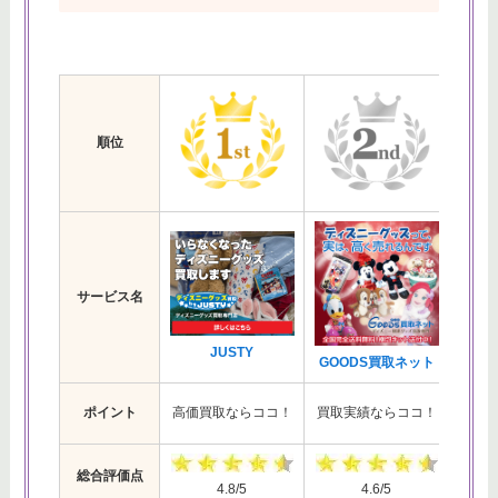
順位
サービス名
JUSTY
ジ
GOODS買取ネット
簡単
ポイント
高価買取ならココ！
買取実績ならココ！
総合評価点
4.8/5
4.6/5