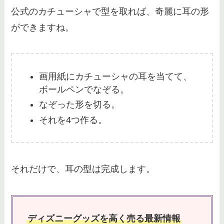
公式のカチューシャで型を取れば、奇麗に耳の形
ができますね。
ディズニーでパスケースはいらな
い？パスケースの使い道について
も解説！
画用紙にカチューシャの耳を当てて、
ボールペンでなぞる。
セカンドストリートで買取不可は
持ち帰り？買取できないもの【衣
なぞった形を切る。
類・靴など】一覧
それを4つ作る。
バケーションパッケージは後悔す
る？デメリットや注意点・失敗し
それだけで、耳の型は完成します。
ない方法を解説！
ディズニー周辺ホテルで安い学生
ディズニーグッズを高く売る最新情報