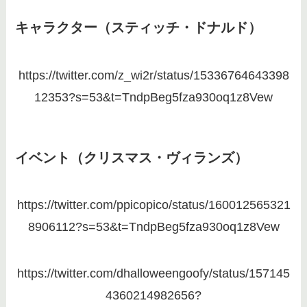
キャラクター（スティッチ・ドナルド）
https://twitter.com/z_wi2r/status/15336764643398
12353?s=53&t=TndpBeg5fza930oq1z8Vew
イベント（クリスマス・ヴィランズ）
https://twitter.com/ppicopico/status/160012565321
8906112?s=53&t=TndpBeg5fza930oq1z8Vew
https://twitter.com/dhalloweengoofy/status/157145
4360214982656?