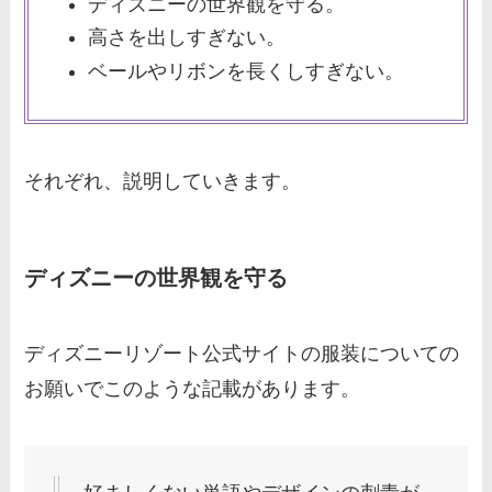
ディズニーの世界観を守る。
高さを出しすぎない。
セカンドストリートのダッフィー
ベールやリボンを長くしすぎない。
買取価格を調査！ディズニーグッ
ズ買取のすすめ
それぞれ、説明していきます。
ディズニーシーのウラ技2024！
効率よく回る方法や裏技本のおす
すめもご紹介
ディズニーの世界観を守る
ディズニー開園待ち合流は禁止？
ディズニーリゾート公式サイトの服装についての
トイレで途中合流はOK？合流限
お願いでこのような記載があります。
界ポイントも解説
ディズニー駐車場無料は誕生日特