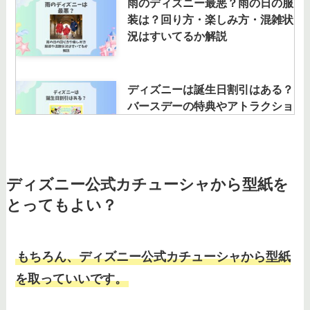
雨のディズニー最悪？雨の日の服
装は？回り方・楽しみ方・混雑状
況はすいてるか解説
ディズニーは誕生日割引はある？
バースデーの特典やアトラクショ
ンの優先はある？
ディズニーランドでベビーカーが
ディズニー公式カチューシャから型紙を
借りられない理由は？予約有無や
とってもよい？
目印・盗難対策も調査
もちろん、ディズニー公式カチューシャから型紙
ディズニーはサンダルでも疲れな
を取っていいです。
い？厚底やスポーツサンダルなら
大丈夫？疲れない靴も教えて！