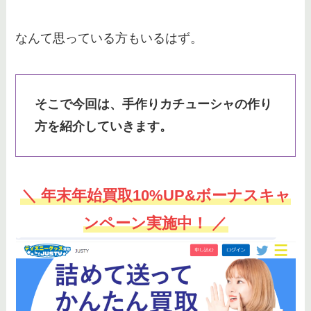
ディズニーグッズの買取はブック
なんて思っている方もいるはず。
オフでもできる？買取相場とおす
すめの方法を紹介
そこで今回は、手作りカチューシャの作り
ディズニーでペイペイは使える？
方を紹介していきます。
支払いで何を使えるか【電子マネ
ー】をチェック！
＼ 年末年始買取10%UP&ボーナスキャ
タートルトークの所要時間は？質
問で指名される確率を上げる方法
ンペーン実施中！ ／
など調査！
ディズニーグッズの品切れがひど
いのはなぜ？原因や再販情報につ