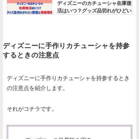
ディズニーのカチューシャ在庫復
活はいつ？グッズ品切れがひどい
原因と再販情報♪
ディズニーシーのバースデーケー
ディズニーに手作りカチューシャを持参
キはどこで購入できる？予約につ
するときの注意点
いても確認！
ディズニーに手作りカチューシャを持参するとき
ディズニーのぬいぐるみバッジ｜
の注意点を紹介します。
買取店のおすすめは？相場や持ち
込み・ブックオフも調査！
それがコチラです。
劇団四季のアナ雪はつまらないっ
て本当？グッズ・キャストや見ど
ころも調査！