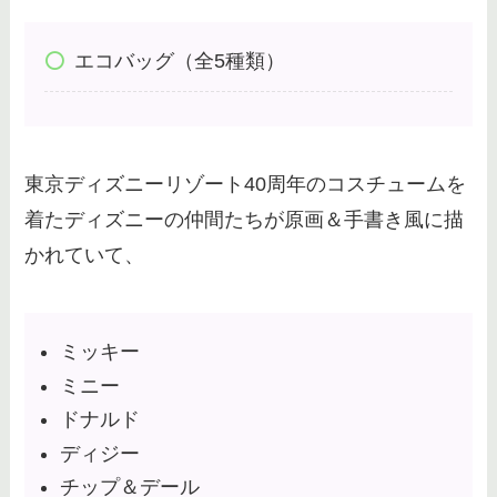
ディズニーでペイペイは使える？
エコバッグ（全5種類）
支払いで何を使えるか【電子マネ
ー】をチェック！
ダッフィー｜ぬいぐるみ買取のお
東京ディズニーリゾート40周年のコスチュームを
すすめは？買取相場やセカンドス
着たディズニーの仲間たちが原画＆手書き風に描
トリート・まんだらけも調査！
かれていて、
まんだらけ｜ディズニー買取の口
コミは？カチューシャや持ち込
ミッキー
み・査定が厳しいのかも調査！
ミニー
ドナルド
ディジー
ディズニーにお菓子を持ち込みで
きる？グミやおにぎりは？バレる
チップ＆デール