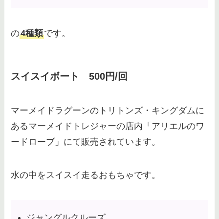
や持ち込み・ブックオフも調査！
の
4種類
です。
セレブレーションホテルのお風呂
を調査【パジャマ・ベッド】おす
すめの部屋は？
スイスイボート 500円/回
マーメイドラグーンのトリトンズ・キングダムに
あるマーメイドトレジャーの店内「アリエルのワ
ードローブ」にて販売されています。
水の中をスイスイ走るおもちゃです。
ジャングルクルーズ