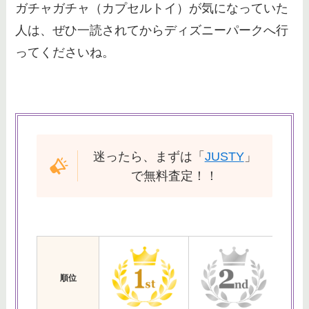
ガチャガチャ（カプセルトイ）が気になっていた
高さ・怖いのかも調査！
人は、ぜひ一読されてからディズニーパークへ行
ってくださいね。
マリーちゃんのカチューシャが売
ってない！公式の再販・売り場を
調査【2023】
迷ったら、まずは「
JUSTY
」
で無料査定！！
順位