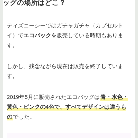
ッグの場所はどこ？
ドル札や廃止いつなど調査
ディズニーシーではガチャガチャ（カプセルト
いらないディズニーカチューシャ
イ）で
エコバック
を販売している時期もありま
は処分よりも買取へ！買取相場や
高く売るコツを解説
す。
しかし、残念ながら現在は販売を終了していま
ディズニーチケット安く買う方
法！サイト・コンビニ・金券ショ
す。
ップ・格安販売はある？
2019年5月に販売されたエコバッグは
青・水色・
ディズニーランドでしか買えない
黄色・ピンクの4色で、すべてデザインは違うも
お土産人気ランキング!キーホル
の
でした。
ダーや40周年記念グッズも紹介!