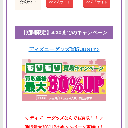
公式サイト
>>公式サイト
>>公式サイト
>
【期間限定】4/30までのキャンペーン
ディズニーグッズ買取JUSTY>
＼ ディズニーグッズなんでも買取！！ ／
買取最大30%UPのキャンペーン実施中！