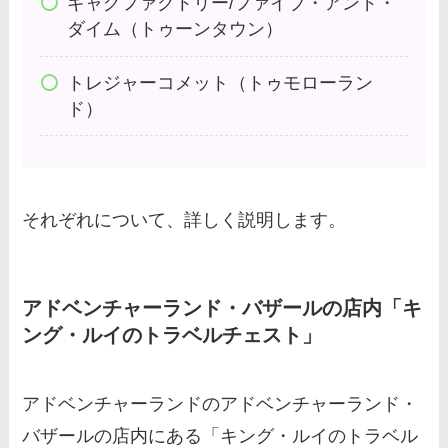
ギャグファクトリー/ファイブ・アンド・
ダイム（トゥーンタウン）
ディズニースーベニアカップの買
トレジャーコメット（トゥモローラン
取相場は？ディズニーグッズ買取
ド）
のおすすめやブックオフも調査！
ブックオフで売らない方がいいの
は服？【季節・キャンペーン】高
それぞれについて、詳しく説明します。
く売るコツを紹介！
アドベンチャーランド・バザールの店内「キ
ぬいぐるみ買取はハードオフで
ング・ルイのトラベルチェスト」
も？ufoキャッチャー・タグなし
も売れるか調査
アドベンチャーランドのアドベンチャーランド・
バザールの店内にある「キング・ルイのトラベル
ディズニーランドの誕生日シール