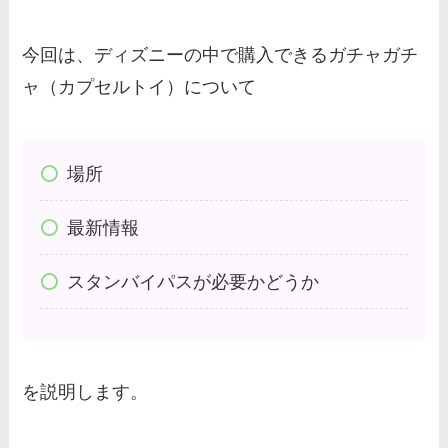
ボンボヤージュの予約は現在は必
今回は、ディズニーの中で購入できるガチャガチ
要？予約なしで入れる？予約でき
ャ（カプセルトイ）について
ないを防ぐコツや方法紹介
ディズニー被り物でカップルの人
場所
気ランキング！友達や嫌がる彼氏
へのおすすめは？
最新情報
スタンバイパスが必要かどうか
まんだらけ｜ディズニー買取の口
コミは？カチューシャや持ち込
み・査定が厳しいのかも調査！
を説明します。
センターオブジアースは何人乗
り？隠れミッキーや落ちる回数・