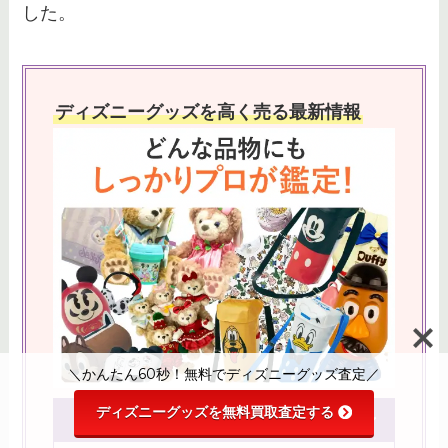
した。
ディズニーグッズを高く売る最新情報
＼かんたん60秒！無料でディズニーグッズ査定／
ディズニーグッズを無料買取査定する
【期間限定】4/30までのキャンペーン