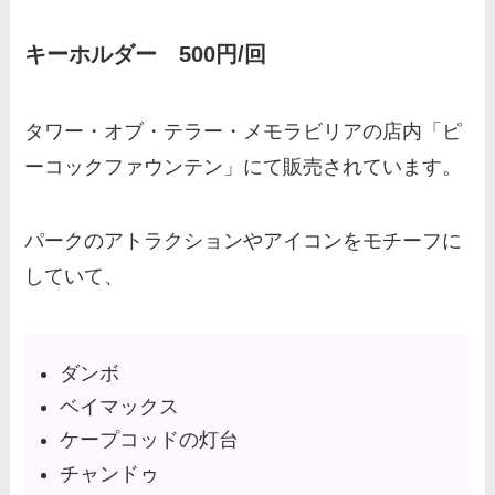
ディズニーぬいぐるみの買取｜ブ
キーホルダー 500円/回
ックオフの口コミは？相場や持ち
込みできる店舗・おすすめも調査
タワー・オブ・テラー・メモラビリアの店内「ピ
ーコックファウンテン」にて販売されています。
ホテルミラコスタを予約する裏ワ
ザ！ハーバービューの予約のコツ
や電話予約のコツも紹介！
パークのアトラクションやアイコンをモチーフに
していて、
ぬいぐるみ買取はハードオフで
も？ufoキャッチャー・タグなし
も売れるか調査
ダンボ
ベイマックス
ケープコッドの灯台
ディズニーカチューシャはセカス
チャンドゥ
トで買取してくれる？口コミ評判