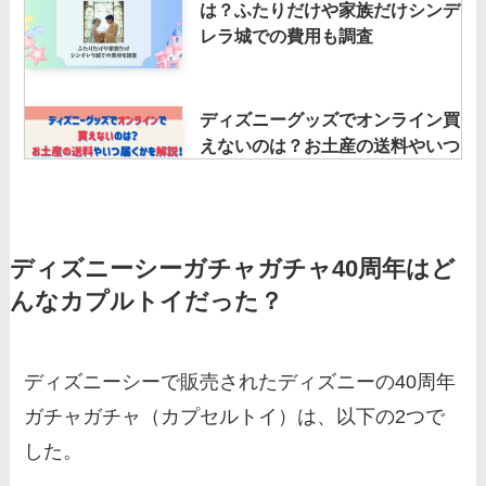
は？ふたりだけや家族だけシンデ
レラ城での費用も調査
ディズニーグッズでオンライン買
えないのは？お土産の送料やいつ
届くかを解説！
ディズニーグッズはリサイクルシ
ディズニーシーガチャガチャ40周年はど
ョップで買取できる？買取相場と
んなカプルトイだった？
専門店を調査！
ディズニーシーで販売されたディズニーの40周年
ディズニー東京バナナはどこで買
ガチャガチャ（カプセルトイ）は、以下の2つで
える？プーさん・アリエルのスイ
ーツも徹底調査！
した。