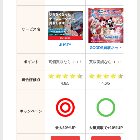
サービス名
JUSTY
ジ
GOODS買取ネット
簡単
ポイント
高価買取ならココ！
買取実績ならココ！
総合評価点
4.8/5
4.6/5
キャンペーン
最大30%UP
大量買取で+10%UP
キャ