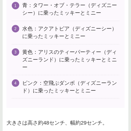
青：タワー・オブ・テラー（ディズニー
タートルトークの所要時間は？質
問で指名される確率を上げる方法
シー）に乗ったミッキーとミニー
など調査！
水色：アクアトピア（ディズニーシー）
に乗ったミッキーとミニー
ディズニーに近くのホテルで安
い・かわいいを調査！おしゃれな
黄色：アリスのティーパーティー（ディ
周辺ホテルを紹介
ズニーランド）に乗ったミッキーとミニ
ー
ディズニー紙チケットの買い方
ピンク：空飛ぶダンボ（ディズニーラン
は？入手方法やeチケットからの
ド）に乗ったミッキーとミニー
変更についても！
大きさは高さ約48センチ、幅約29センチ。