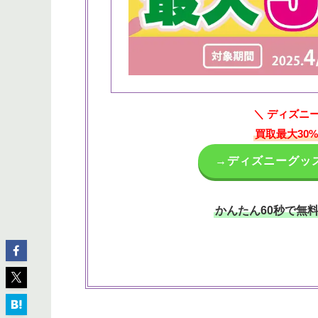
＼ ディズニ
買取最大30
→ディズニーグッズ
かんたん60秒で無