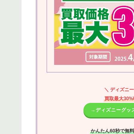
＼ ディズニ
買取最大30
→ディズニーグッズ
かんたん60秒で無