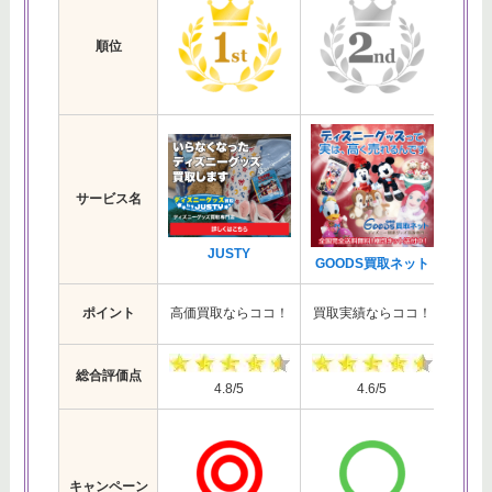
順位
サービス名
JUSTY
ジ
GOODS買取ネット
簡単
ポイント
高価買取ならココ！
買取実績ならココ！
総合評価点
4.8/5
4.6/5
キャンペーン