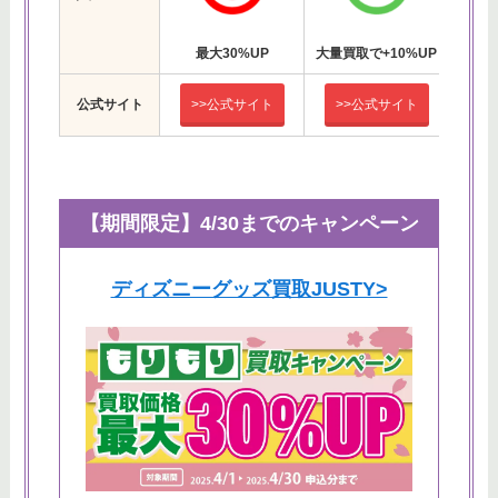
最大30%UP
大量買取で+10%UP
キャ
公式サイト
>>公式サイト
>>公式サイト
>
【期間限定】4/30までのキャンペーン
ディズニーグッズ買取JUSTY>